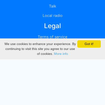
Talk
Local radio
Legal
Terms of service
We use cookies to enhance your experience. By
Got it!
Privacy
continuing to visit this site you agree to our use
of cookies.
More info
DMCA
Directory
Create station
Update station
Contact us