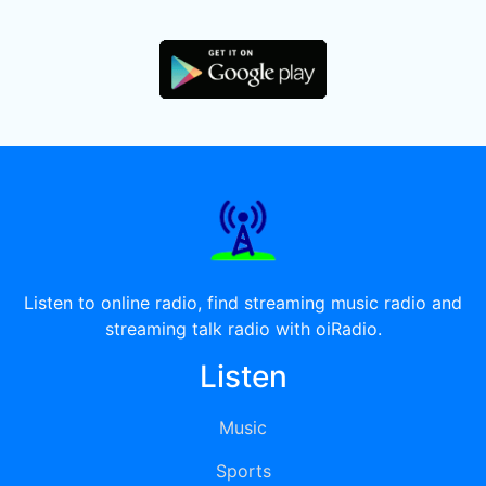
Listen to online radio, find streaming music radio and
streaming talk radio with oiRadio.
Listen
Music
Sports