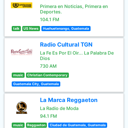
Primera en Noticias, Primera en
Deportes.
104.1 FM
talk
US News
Huehuetenango, Guatemala
Radio Cultural TGN
La Fe Es Por El Oir... La Palabra De
Dios
730 AM
music
Christian Contemporary
Guatemala City, Guatemala
La Marca Reggaeton
La Radio de Moda
94.1 FM
music
Reggaeton
Ciudad de Guatemala, Guatemala