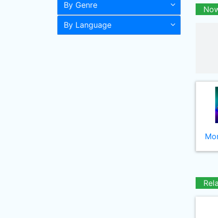
By Genre
Now
By Language
Mor
Rel