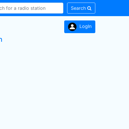
Search
LogIn
n