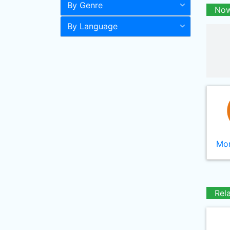
By Genre
Now
By Language
Mor
Rel