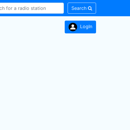
Search
LogIn