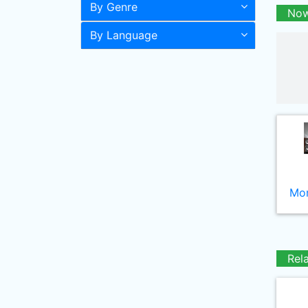
By Genre
Now
By Language
Mor
Rel