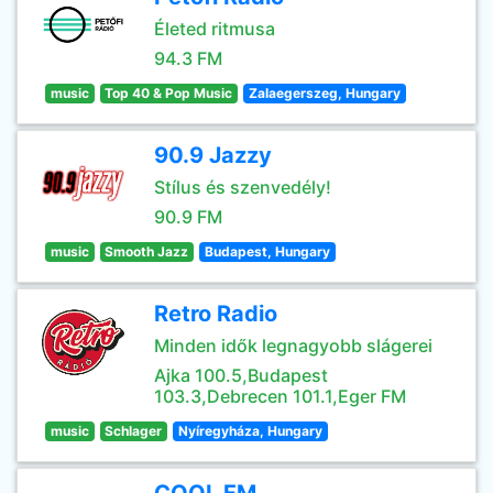
Életed ritmusa
94.3 FM
music
Top 40 & Pop Music
Zalaegerszeg, Hungary
90.9 Jazzy
Stílus és szenvedély!
90.9 FM
music
Smooth Jazz
Budapest, Hungary
Retro Radio
Minden idők legnagyobb slágerei
Ajka 100.5,Budapest
103.3,Debrecen 101.1,Eger FM
music
Schlager
Nyíregyháza, Hungary