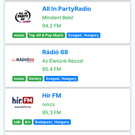
All In PartyRadio
Mindent Bele!
94.2 FM
music
Top 40 & Pop Music
Szeged, Hungary
Rádió 88
Az Életünk Része!
95.4 FM
music
Variety
Szeged, Hungary
Hír FM
nincs
95,3 FM
talk
Art
Budapest, Hungary