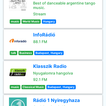
Best of danceable argentine tango
music.
Stream
music
World Music
Hungary
InfoRádió
88.1 FM
talk
Business
Budapest, Hungary
Klasszik Radio
Nyugalomra hangolva
92.1 FM
music
Classical Music
Budapest, Hungary
Rádió 1 Nyiregyhaza