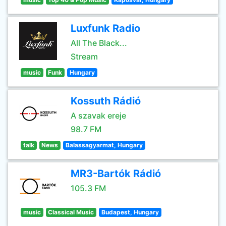
Luxfunk Radio
All The Black...
Stream
music
Funk
Hungary
Kossuth Rádió
A szavak ereje
98.7 FM
talk
News
Balassagyarmat, Hungary
MR3-Bartók Rádió
105.3 FM
music
Classical Music
Budapest, Hungary