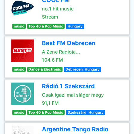
COOL FM
no.1 hit music
Stream
music
Top 40 & Pop Music
Hungary
Best FM Debrecen
A Zene Radioja...
104.6 FM
music
Dance & Electronic
Debrecen, Hungary
Rádió 1 Szekszárd
Csak igazi mai sláger megy
91,1 FM
music
Top 40 & Pop Music
Szekszárd, Hungary
Argentine Tango Radio