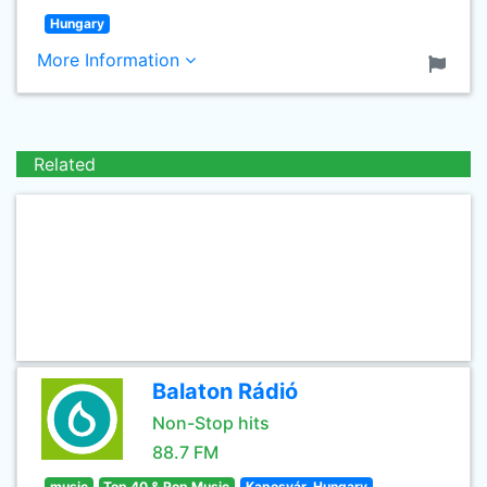
Hungary
More Information
Related
Balaton Rádió
Non-Stop hits
88.7 FM
music
Top 40 & Pop Music
Kaposvár, Hungary