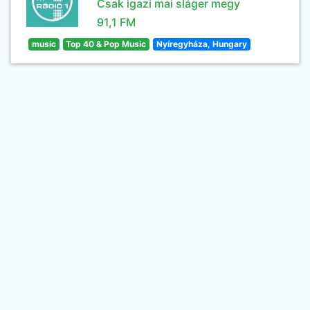
Csak igazi mai sláger megy
91,1 FM
music
Top 40 & Pop Music
Nyíregyháza, Hungary