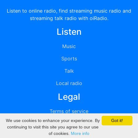
Listen to online radio, find streaming music radio and
streaming talk radio with oiRadio.
Listen
Music
Sports
Talk
Local radio
Legal
Terms of service
We use cookies to enhance your experience. By
Got it!
Privacy
continuing to visit this site you agree to our use
of cookies.
More info
DMCA