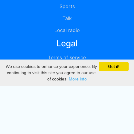
Sports
Talk
Local radio
Legal
Terms of service
We use cookies to enhance your experience. By
Got it!
Privacy
continuing to visit this site you agree to our use
of cookies.
More info
DMCA
Directory
Create station
Update station
Contact us