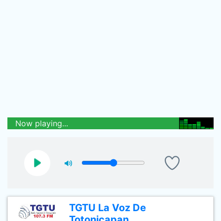
Now playing...
TGTU La Voz De
Totonicapan