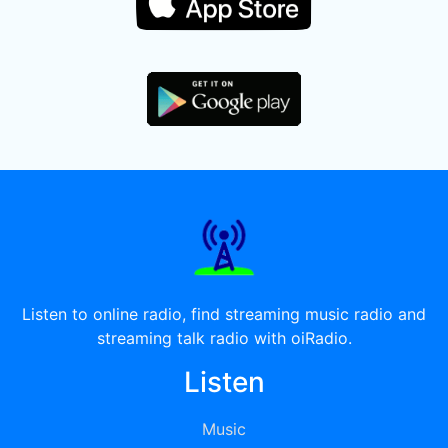
Listen to online radio, find streaming music radio and
streaming talk radio with oiRadio.
Listen
Music