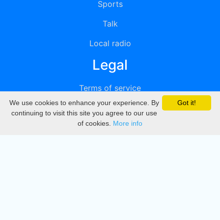
Sports
Talk
Local radio
Legal
Terms of service
We use cookies to enhance your experience. By
Got it!
Privacy
continuing to visit this site you agree to our use
of cookies.
More info
DMCA
Directory
Create station
Update station
Contact us