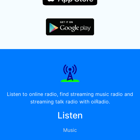
Listen to online radio, find streaming music radio and
streaming talk radio with oiRadio.
Listen
Music