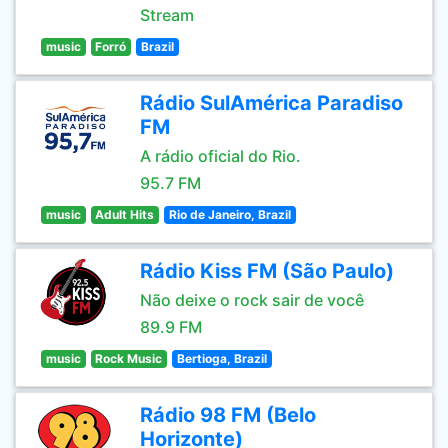
Stream
music
Forró
Brazil
Rádio SulAmérica Paradiso
FM
A rádio oficial do Rio.
95.7 FM
music
Adult Hits
Rio de Janeiro, Brazil
Rádio Kiss FM (São Paulo)
Não deixe o rock sair de você
89.9 FM
music
Rock Music
Bertioga, Brazil
Rádio 98 FM (Belo
Horizonte)