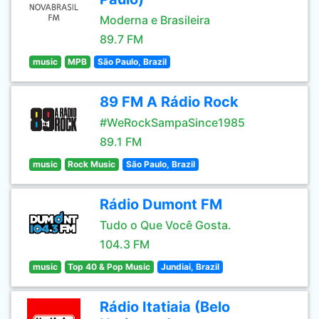
Moderna e Brasileira
89.7 FM
music
MPB
São Paulo, Brazil
89 FM A Rádio Rock
#WeRockSampaSince1985
89.1 FM
music
Rock Music
São Paulo, Brazil
Rádio Dumont FM
Tudo o Que Você Gosta.
104.3 FM
music
Top 40 & Pop Music
Jundiai, Brazil
Rádio Itatiaia (Belo