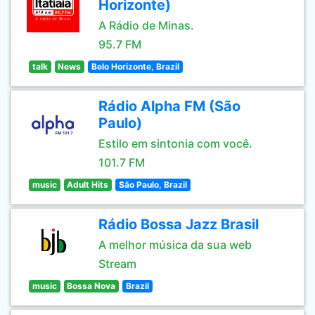
Horizonte)
A Rádio de Minas.
95.7 FM
talk
News
Belo Horizonte, Brazil
Rádio Alpha FM (São
Paulo)
Estilo em sintonia com você.
101.7 FM
music
Adult Hits
São Paulo, Brazil
Rádio Bossa Jazz Brasil
A melhor música da sua web
Stream
music
Bossa Nova
Brazil