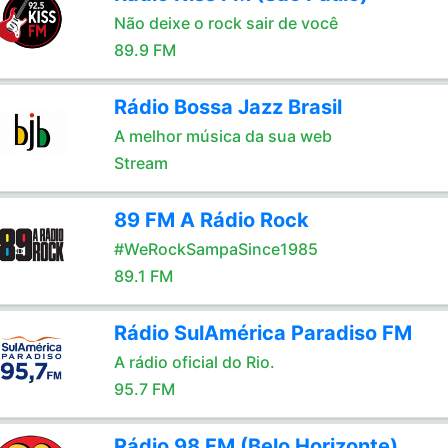
Não deixe o rock sair de você
89.9 FM
Rádio Bossa Jazz Brasil
A melhor música da sua web
Stream
89 FM A Rádio Rock
#WeRockSampaSince1985
89.1 FM
Rádio SulAmérica Paradiso FM
A rádio oficial do Rio.
95.7 FM
Rádio 98 FM (Belo Horizonte)