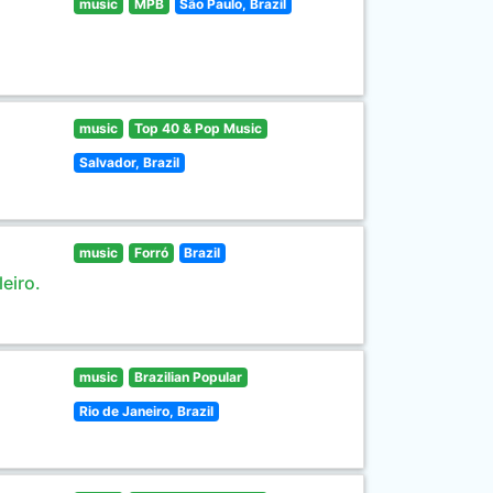
music
MPB
São Paulo, Brazil
music
Top 40 & Pop Music
Salvador, Brazil
music
Forró
Brazil
eiro.
music
Brazilian Popular
Rio de Janeiro, Brazil