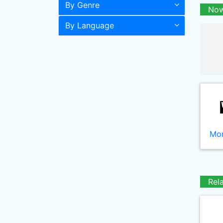
By Genre
Now
By Language
Mor
Rel