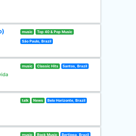
o)
music
Top 40 & Pop Music
São Paulo, Brazil
music
Classic Hits
Santos, Brazil
vida
talk
News
Belo Horizonte, Brazil
music
Rock Music
Bertioga, Brazil