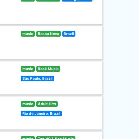
music
Bossa Nova
Brazil
music
Rock Music
São Paulo, Brazil
music
Adult Hits
Rio de Janeiro, Brazil
music
Top 40 & Pop Music