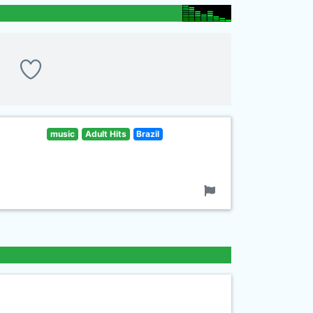
music
Adult Hits
Brazil