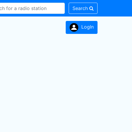
Search
LogIn