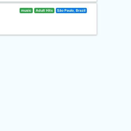
music
Adult Hits
São Paulo, Brazil