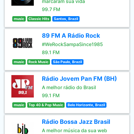
marcaram sua vida
99.7 FM
music
Classic Hits
Santos, Brazil
89 FM A Rádio Rock
#WeRockSampaSince1985
89.1 FM
music
Rock Music
São Paulo, Brazil
Rádio Jovem Pan FM (BH)
A melhor rádio do Brasil
99.1 FM
music
Top 40 & Pop Music
Belo Horizonte, Brazil
Rádio Bossa Jazz Brasil
A melhor música da sua web