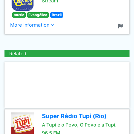
Stream
music
Evangélica
Brazil
More Information
Related
Super Rádio Tupi (Rio)
A Tupi é o Povo, O Povo é a Tupi.
96.5 FM