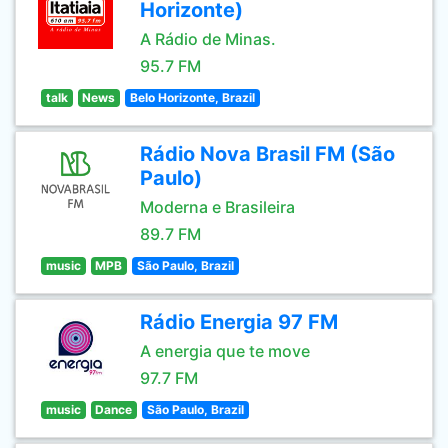
Horizonte)
A Rádio de Minas.
95.7 FM
talk
News
Belo Horizonte, Brazil
Rádio Nova Brasil FM (São
Paulo)
Moderna e Brasileira
89.7 FM
music
MPB
São Paulo, Brazil
Rádio Energia 97 FM
A energia que te move
97.7 FM
music
Dance
São Paulo, Brazil