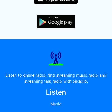
Listen to online radio, find streaming music radio and
streaming talk radio with oiRadio.
Listen
Music