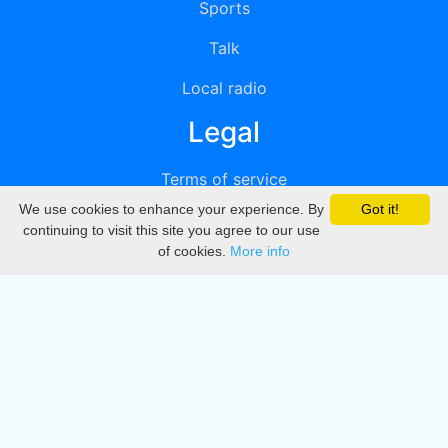
Sports
Talk
Local radio
Legal
Terms of service
We use cookies to enhance your experience. By
Got it!
Privacy
continuing to visit this site you agree to our use
of cookies.
More info
DMCA
Directory
Create station
Update station
Contact us