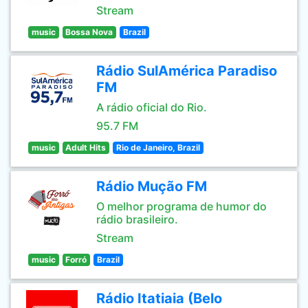
Stream
music
Bossa Nova
Brazil
Rádio SulAmérica Paradiso
FM
A rádio oficial do Rio.
95.7 FM
music
Adult Hits
Rio de Janeiro, Brazil
Rádio Mução FM
O melhor programa de humor do
rádio brasileiro.
Stream
music
Forró
Brazil
Rádio Itatiaia (Belo