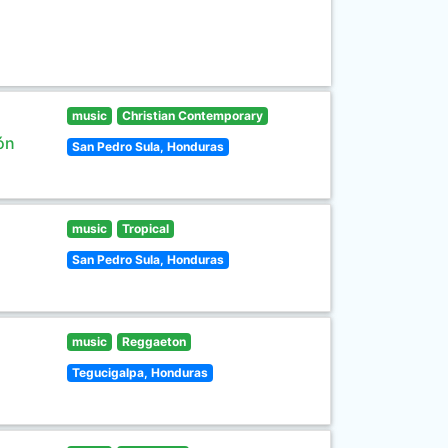
music
Christian Contemporary
ón
San Pedro Sula, Honduras
music
Tropical
San Pedro Sula, Honduras
music
Reggaeton
Tegucigalpa, Honduras