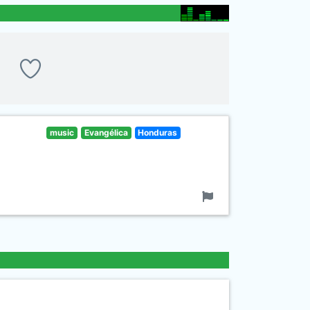
music
Evangélica
Honduras