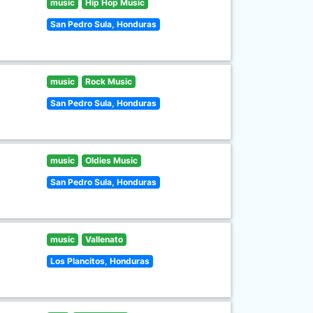
music
Hip Hop Music
San Pedro Sula, Honduras
music
Rock Music
San Pedro Sula, Honduras
music
Oldies Music
San Pedro Sula, Honduras
music
Vallenato
Los Plancitos, Honduras