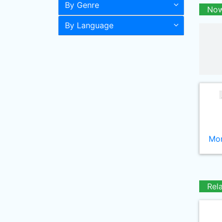
By Genre
Now
By Language
Mor
Rel