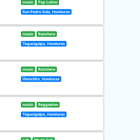
music
Pop Latino
San Pedro Sula, Honduras
music
Ranchera
Tegucigalpa, Honduras
music
Ranchera
Olanchito, Honduras
music
Reggaeton
Tegucigalpa, Honduras
talk
World Talk