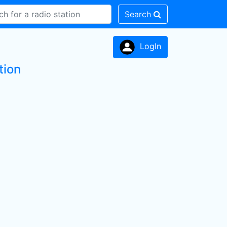
Search
LogIn
tion