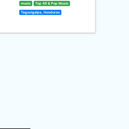
music
Top 40 & Pop Music
Tegucigalpa, Honduras