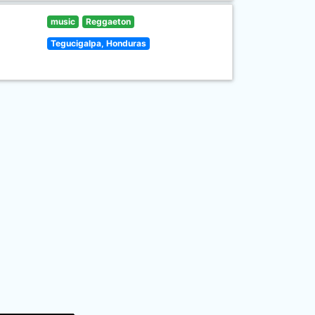
music
Reggaeton
Tegucigalpa, Honduras