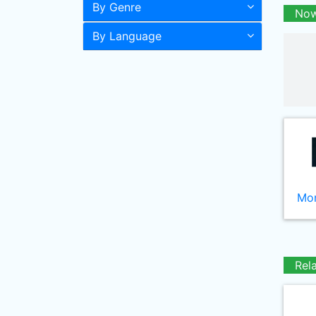
By Genre
Now
By Language
Mor
Rel