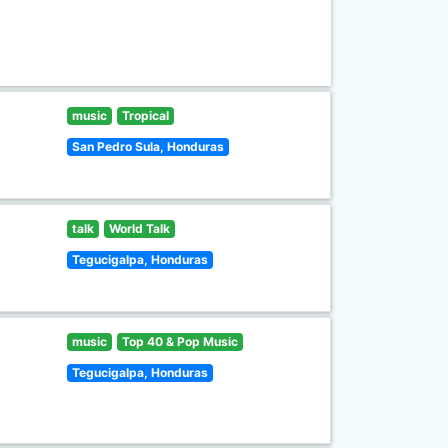
music
Tropical
San Pedro Sula, Honduras
talk
World Talk
Tegucigalpa, Honduras
music
Top 40 & Pop Music
Tegucigalpa, Honduras