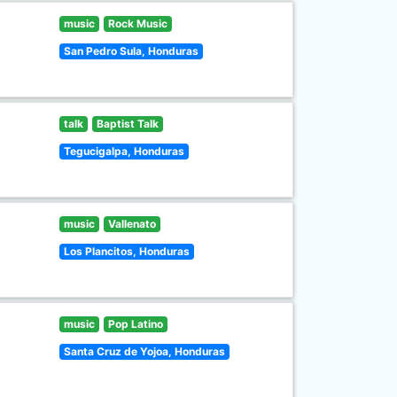
music
Rock Music
San Pedro Sula, Honduras
talk
Baptist Talk
Tegucigalpa, Honduras
music
Vallenato
Los Plancitos, Honduras
music
Pop Latino
Santa Cruz de Yojoa, Honduras