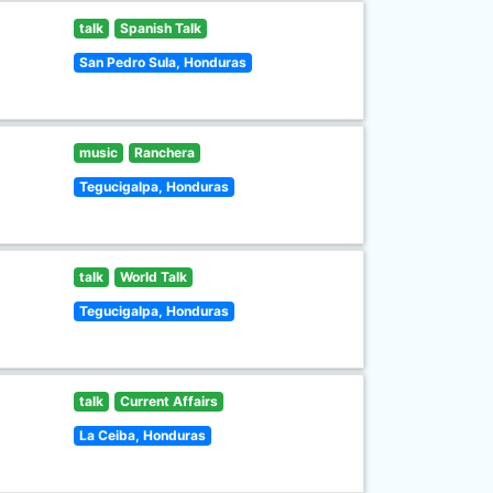
talk
Spanish Talk
San Pedro Sula, Honduras
music
Ranchera
Tegucigalpa, Honduras
talk
World Talk
Tegucigalpa, Honduras
talk
Current Affairs
La Ceiba, Honduras