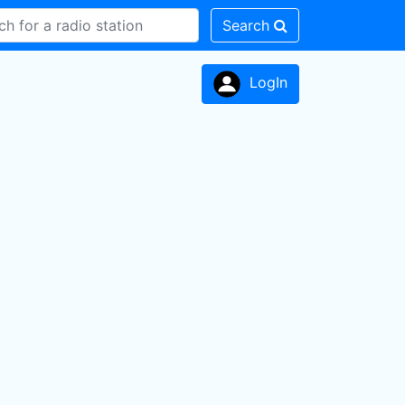
Search
LogIn