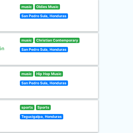
music
Oldies Music
San Pedro Sula, Honduras
music
Christian Contemporary
ón
San Pedro Sula, Honduras
music
Hip Hop Music
San Pedro Sula, Honduras
sports
Sports
Tegucigalpa, Honduras