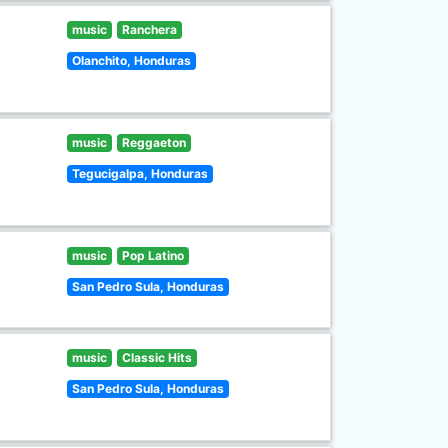
music
Ranchera
Olanchito, Honduras
music
Reggaeton
Tegucigalpa, Honduras
music
Pop Latino
San Pedro Sula, Honduras
music
Classic Hits
San Pedro Sula, Honduras