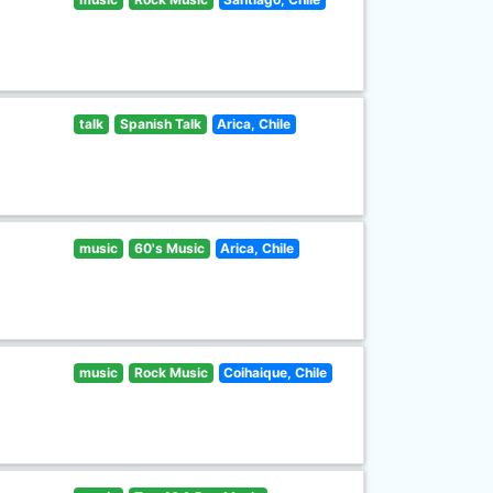
talk
Spanish Talk
Arica, Chile
music
60's Music
Arica, Chile
music
Rock Music
Coihaique, Chile