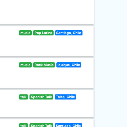
music
Pop Latino
Santiago, Chile
music
Rock Music
Iquique, Chile
talk
Spanish Talk
Talca, Chile
talk
Spanish Talk
Santiago, Chile