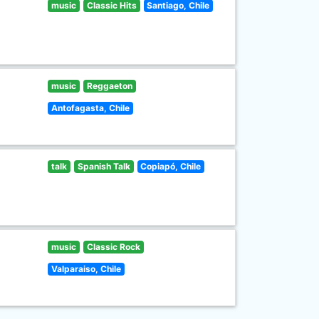
music
Classic Hits
Santiago, Chile
music
Reggaeton
Antofagasta, Chile
talk
Spanish Talk
Copiapó, Chile
music
Classic Rock
Valparaiso, Chile