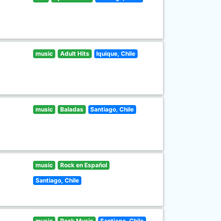
music
Adult Hits
Iquique, Chile
music
Baladas
Santiago, Chile
music
Rock en Español
Santiago, Chile
music
Rock Music
Santiago, Chile