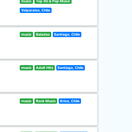
music
Top 40 & Pop Music
Valparaiso, Chile
music
Baladas
Santiago, Chile
music
Adult Hits
Santiago, Chile
music
Rock Music
Arica, Chile