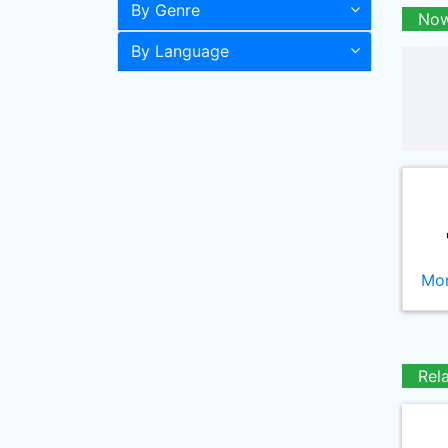
By Genre
Now
By Language
Mor
Rel