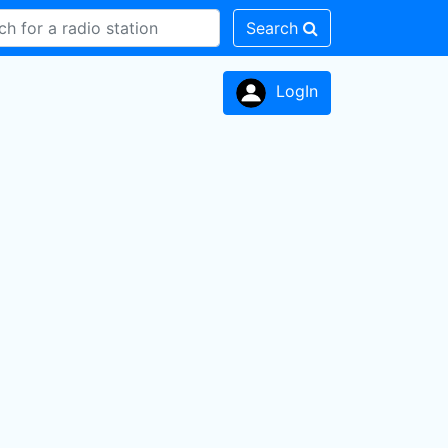
Search
LogIn