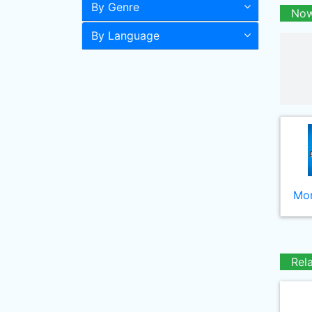
By Genre
Now
By Language
Mor
Rel