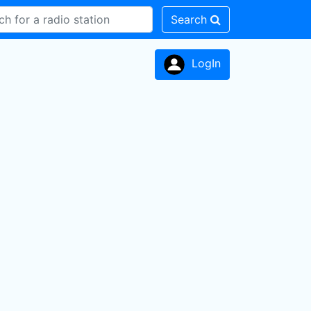
Search
LogIn