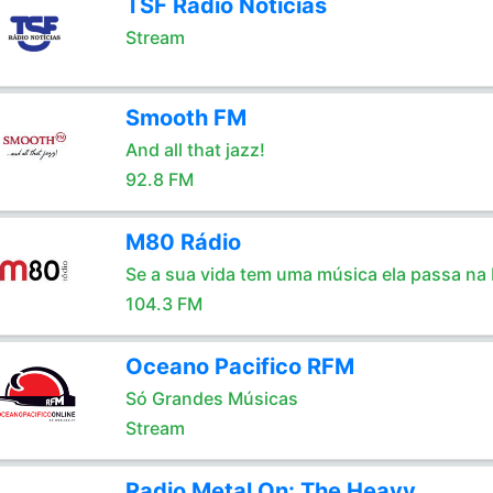
TSF Radio Noticias
Stream
Smooth FM
And all that jazz!
92.8 FM
M80 Rádio
Se a sua vida tem uma música ela passa na
104.3 FM
Oceano Pacifico RFM
Só Grandes Músicas
Stream
Radio Metal On: The Heavy