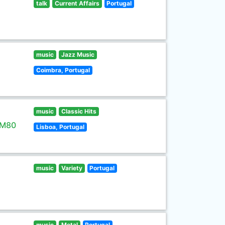
talk
Current Affairs
Portugal
music
Jazz Music
Coimbra, Portugal
music
Classic Hits
 M80
Lisboa, Portugal
music
Variety
Portugal
music
Metal
Portugal