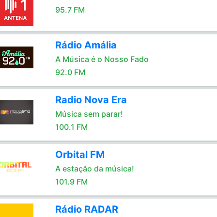
95.7 FM
Rádio Amália
A Música é o Nosso Fado
92.0 FM
Radio Nova Era
Música sem parar!
100.1 FM
Orbital FM
A estação da música!
101.9 FM
Rádio RADAR