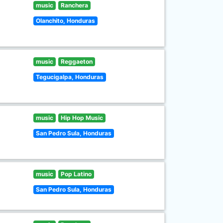
music
Ranchera
Olanchito, Honduras
music
Reggaeton
Tegucigalpa, Honduras
music
Hip Hop Music
San Pedro Sula, Honduras
music
Pop Latino
San Pedro Sula, Honduras