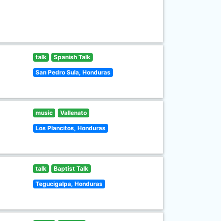
talk
Spanish Talk
San Pedro Sula, Honduras
music
Vallenato
Los Plancitos, Honduras
talk
Baptist Talk
Tegucigalpa, Honduras