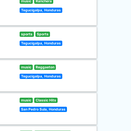
music
Ranchera
Tegucigalpa, Honduras
sports
Sports
Tegucigalpa, Honduras
music
Reggaeton
Tegucigalpa, Honduras
music
Classic Hits
San Pedro Sula, Honduras