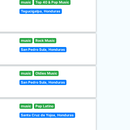
music
Top 40 & Pop Music
Tegucigalpa, Honduras
music
Rock Music
San Pedro Sula, Honduras
music
Oldies Music
San Pedro Sula, Honduras
music
Pop Latino
Santa Cruz de Yojoa, Honduras