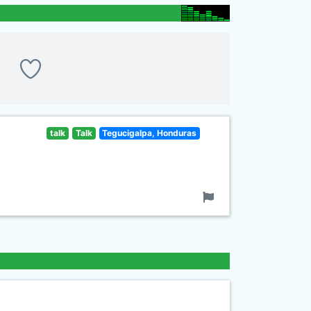
talk
Talk
Tegucigalpa, Honduras