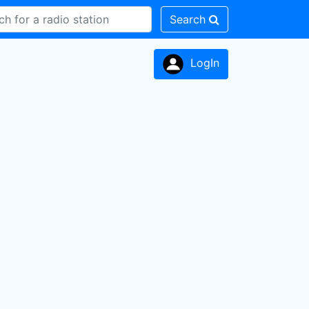
Search
LogIn