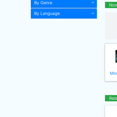
By Genre
Now
By Language
Mor
Rel