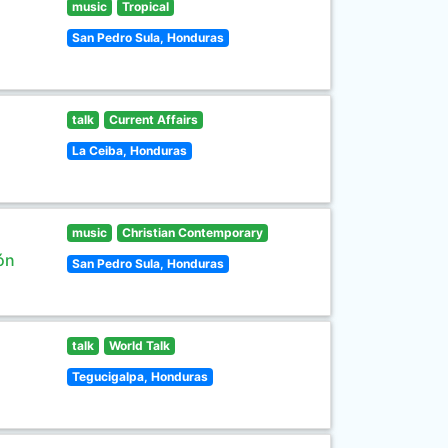
music
Tropical
San Pedro Sula, Honduras
talk
Current Affairs
La Ceiba, Honduras
music
Christian Contemporary
ón
San Pedro Sula, Honduras
talk
World Talk
Tegucigalpa, Honduras