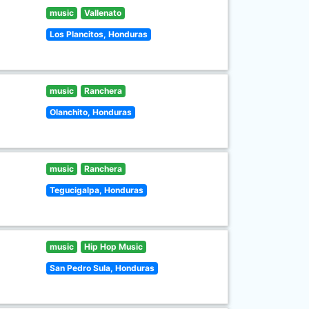
music
Vallenato
Los Plancitos, Honduras
music
Ranchera
Olanchito, Honduras
music
Ranchera
Tegucigalpa, Honduras
music
Hip Hop Music
San Pedro Sula, Honduras