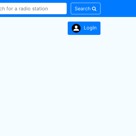
Search
LogIn