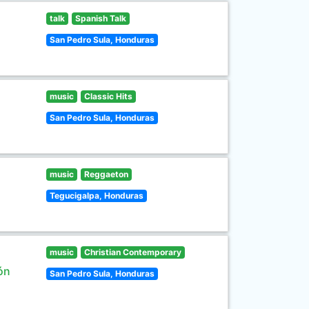
talk
Spanish Talk
San Pedro Sula, Honduras
music
Classic Hits
San Pedro Sula, Honduras
music
Reggaeton
Tegucigalpa, Honduras
music
Christian Contemporary
ón
San Pedro Sula, Honduras