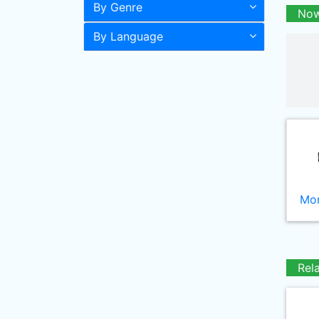
By Genre
Now
By Language
Mor
Rel