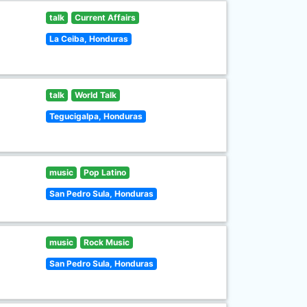
talk
Current Affairs
La Ceiba, Honduras
talk
World Talk
Tegucigalpa, Honduras
music
Pop Latino
San Pedro Sula, Honduras
music
Rock Music
San Pedro Sula, Honduras