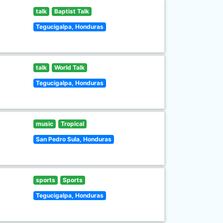
talk
Baptist Talk
Tegucigalpa, Honduras
talk
World Talk
Tegucigalpa, Honduras
music
Tropical
San Pedro Sula, Honduras
sports
Sports
Tegucigalpa, Honduras