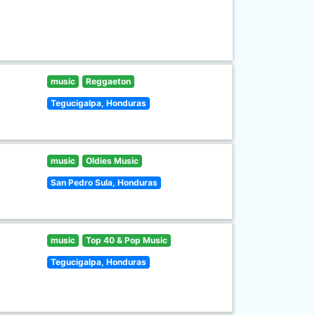
music
Reggaeton
Tegucigalpa, Honduras
music
Oldies Music
San Pedro Sula, Honduras
music
Top 40 & Pop Music
Tegucigalpa, Honduras