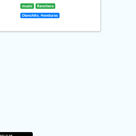
music
Ranchera
Olanchito, Honduras