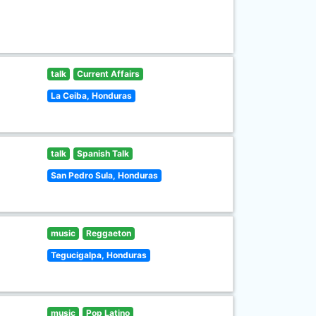
talk
Current Affairs
La Ceiba, Honduras
talk
Spanish Talk
San Pedro Sula, Honduras
music
Reggaeton
Tegucigalpa, Honduras
music
Pop Latino