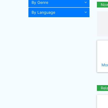
By Genre
Now
By Language
Mor
Rel