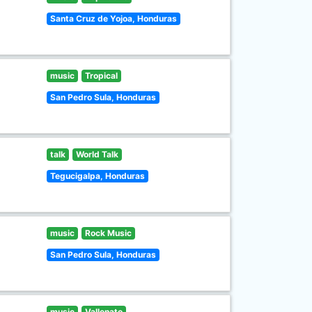
Santa Cruz de Yojoa, Honduras
music
Tropical
San Pedro Sula, Honduras
talk
World Talk
Tegucigalpa, Honduras
music
Rock Music
San Pedro Sula, Honduras
music
Vallenato