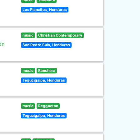
Los Plancitos, Honduras
music
Christian Contemporary
ón
San Pedro Sula, Honduras
music
Ranchera
Tegucigalpa, Honduras
music
Reggaeton
Tegucigalpa, Honduras