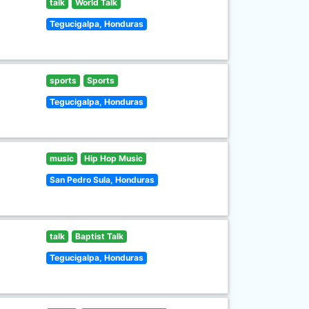
talk
World Talk
Tegucigalpa, Honduras
sports
Sports
Tegucigalpa, Honduras
music
Hip Hop Music
San Pedro Sula, Honduras
talk
Baptist Talk
Tegucigalpa, Honduras