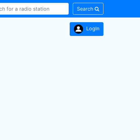
Search
LogIn