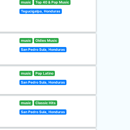
music
Top 40 & Pop Music
Tegucigalpa, Honduras
music
Oldies Music
San Pedro Sula, Honduras
music
Pop Latino
San Pedro Sula, Honduras
music
Classic Hits
San Pedro Sula, Honduras