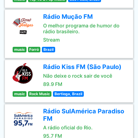
Rádio Mução FM
O melhor programa de humor do
rádio brasileiro.
Stream
music
Forró
Brazil
Rádio Kiss FM (São Paulo)
Não deixe o rock sair de você
89.9 FM
music
Rock Music
Bertioga, Brazil
Rádio SulAmérica Paradiso
FM
A rádio oficial do Rio.
95.7 FM