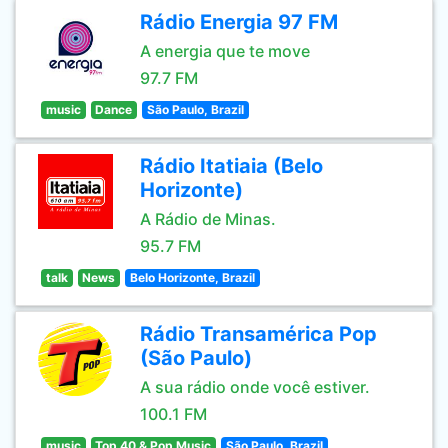
Rádio Energia 97 FM
A energia que te move
97.7 FM
music
Dance
São Paulo, Brazil
Rádio Itatiaia (Belo
Horizonte)
A Rádio de Minas.
95.7 FM
talk
News
Belo Horizonte, Brazil
Rádio Transamérica Pop
(São Paulo)
A sua rádio onde você estiver.
100.1 FM
music
Top 40 & Pop Music
São Paulo, Brazil