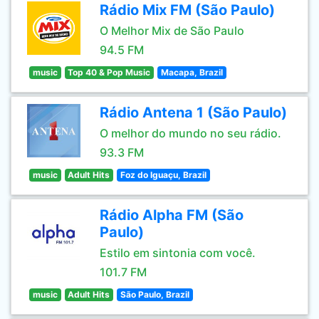
Rádio Mix FM (São Paulo)
O Melhor Mix de São Paulo
94.5 FM
music
Top 40 & Pop Music
Macapa, Brazil
Rádio Antena 1 (São Paulo)
O melhor do mundo no seu rádio.
93.3 FM
music
Adult Hits
Foz do Iguaçu, Brazil
Rádio Alpha FM (São
Paulo)
Estilo em sintonia com você.
101.7 FM
music
Adult Hits
São Paulo, Brazil