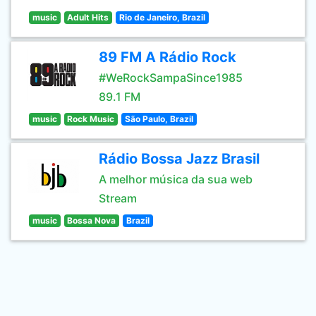
music
Adult Hits
Rio de Janeiro, Brazil
89 FM A Rádio Rock
#WeRockSampaSince1985
89.1 FM
music
Rock Music
São Paulo, Brazil
Rádio Bossa Jazz Brasil
A melhor música da sua web
Stream
music
Bossa Nova
Brazil