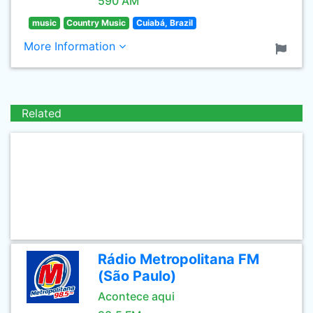
590 AM
music
Country Music
Cuiabá, Brazil
More Information
Related
Rádio Metropolitana FM
(São Paulo)
Acontece aqui