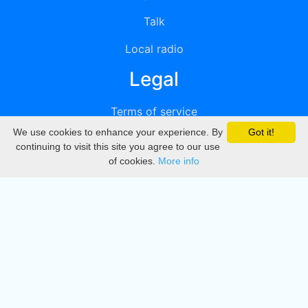
Talk
Local radio
Legal
Terms of service
We use cookies to enhance your experience. By
Got it!
Privacy
continuing to visit this site you agree to our use
of cookies.
More info
DMCA
Directory
Create station
Update station
Contact us