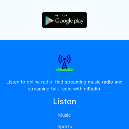
Listen to online radio, find streaming music radio and
streaming talk radio with oiRadio.
Listen
Music
Sports