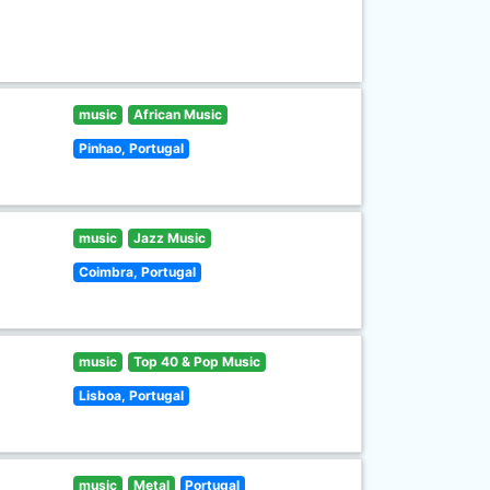
music
African Music
Pinhao, Portugal
music
Jazz Music
Coimbra, Portugal
music
Top 40 & Pop Music
Lisboa, Portugal
music
Metal
Portugal