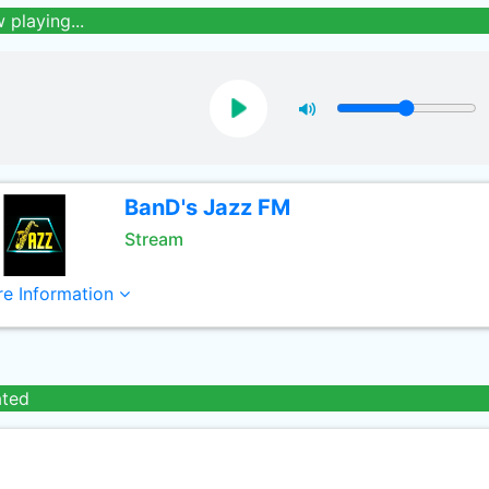
 playing...
BanD's Jazz FM
Stream
e Information
ated