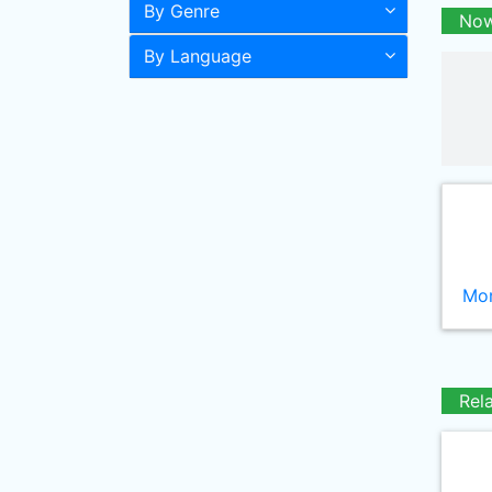
By Genre
Now
By Language
Mor
Rel