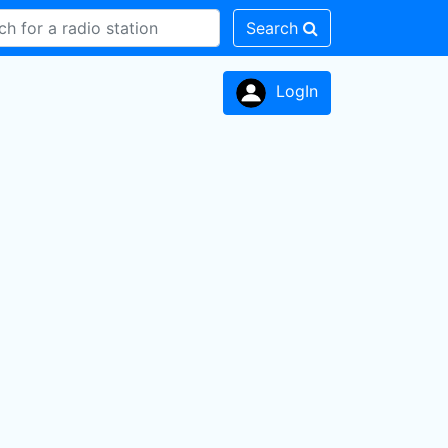
Search
LogIn