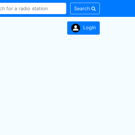
Search
LogIn