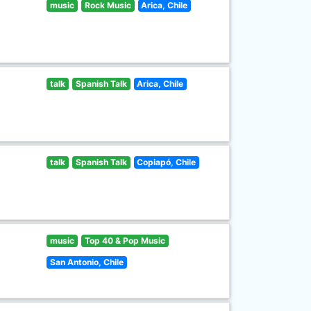
music
Rock Music
Arica, Chile
talk
Spanish Talk
Arica, Chile
talk
Spanish Talk
Copiapó, Chile
music
Top 40 & Pop Music
San Antonio, Chile