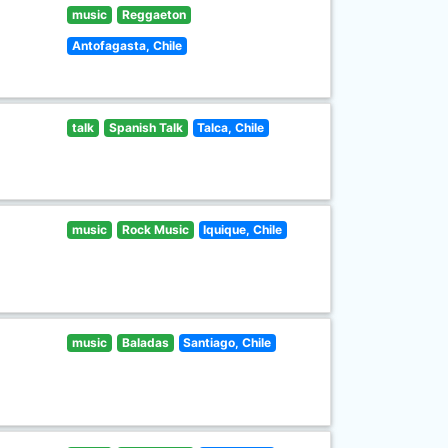
music
Reggaeton
Antofagasta, Chile
talk
Spanish Talk
Talca, Chile
music
Rock Music
Iquique, Chile
music
Baladas
Santiago, Chile