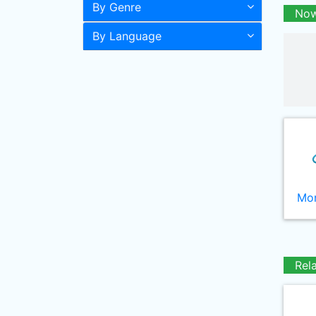
By Genre
Now
By Language
Mor
Rel