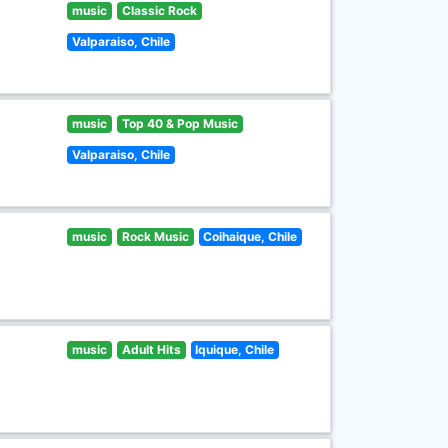
music
Classic Rock
Valparaiso, Chile
music
Top 40 & Pop Music
Valparaiso, Chile
music
Rock Music
Coihaique, Chile
music
Adult Hits
Iquique, Chile