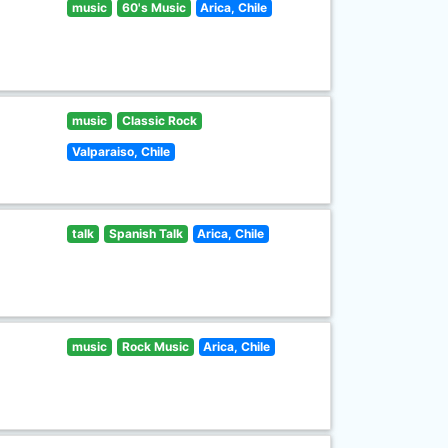
music
60's Music
Arica, Chile
music
Classic Rock
Valparaiso, Chile
talk
Spanish Talk
Arica, Chile
music
Rock Music
Arica, Chile