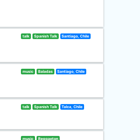
talk
Spanish Talk
Santiago, Chile
music
Baladas
Santiago, Chile
talk
Spanish Talk
Talca, Chile
music
Reggaeton