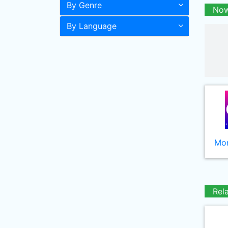
By Genre
Now
By Language
Mor
Rel