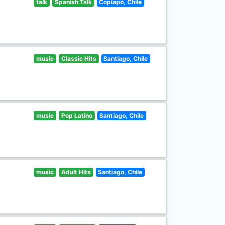
talk
Spanish Talk
Copiapó, Chile
music
Classic Hits
Santiago, Chile
music
Pop Latino
Santiago, Chile
music
Adult Hits
Santiago, Chile