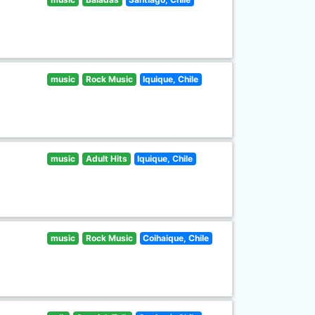
music
Rock Music
Iquique, Chile
music
Adult Hits
Iquique, Chile
music
Rock Music
Coihaique, Chile