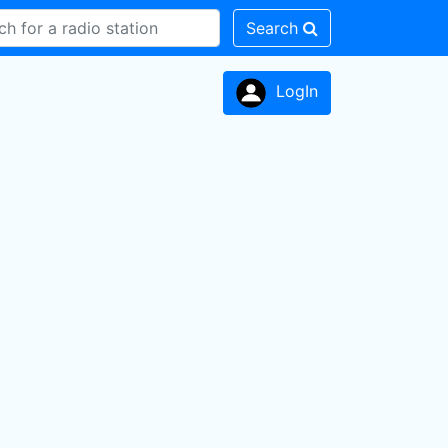
Search
LogIn