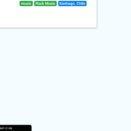
music
Rock Music
Santiago, Chile