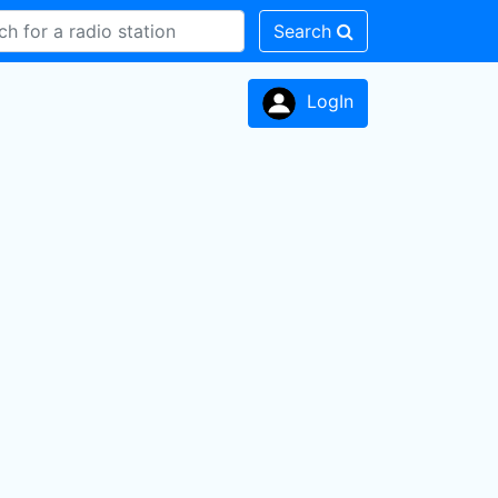
Search
LogIn