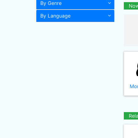
By Genre
Now
By Language
Mor
Rel