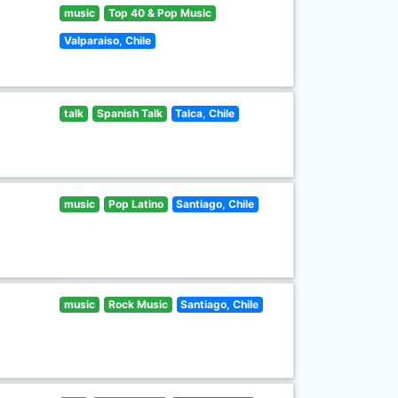
music
Top 40 & Pop Music
Valparaiso, Chile
talk
Spanish Talk
Talca, Chile
music
Pop Latino
Santiago, Chile
music
Rock Music
Santiago, Chile