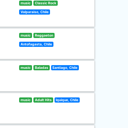
music
Classic Rock
Valparaiso, Chile
music
Reggaeton
Antofagasta, Chile
music
Baladas
Santiago, Chile
music
Adult Hits
Iquique, Chile