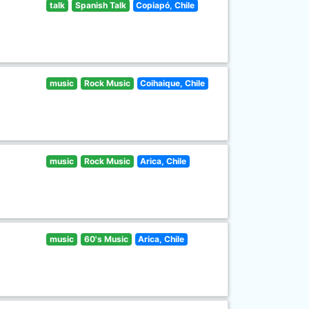
talk
Spanish Talk
Copiapó, Chile
music
Rock Music
Coihaique, Chile
music
Rock Music
Arica, Chile
music
60's Music
Arica, Chile