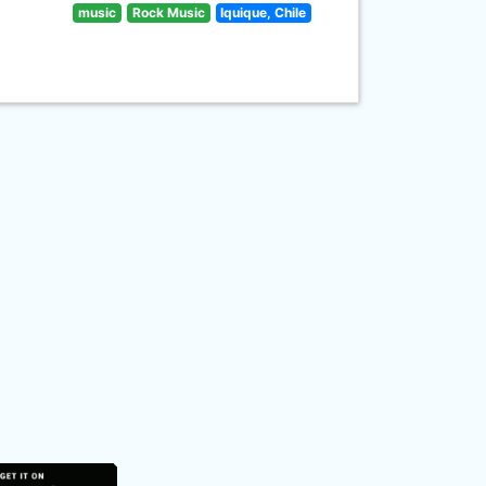
music
Rock Music
Iquique, Chile