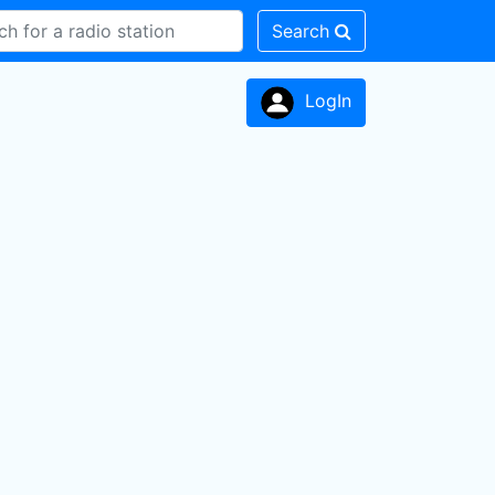
Search
LogIn