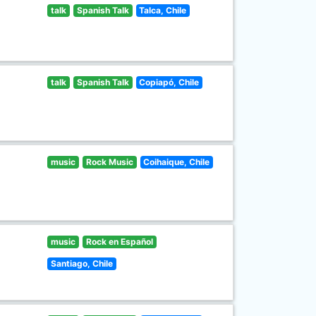
talk
Spanish Talk
Talca, Chile
talk
Spanish Talk
Copiapó, Chile
music
Rock Music
Coihaique, Chile
music
Rock en Español
Santiago, Chile