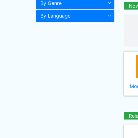
By Genre
Now
By Language
Mor
Rel