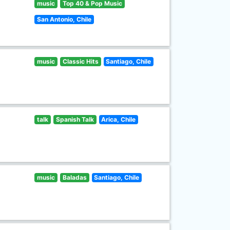
music
Top 40 & Pop Music
San Antonio, Chile
music
Classic Hits
Santiago, Chile
talk
Spanish Talk
Arica, Chile
music
Baladas
Santiago, Chile