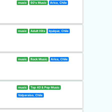
music
60's Music
Arica, Chile
music
Adult Hits
Iquique, Chile
music
Rock Music
Arica, Chile
music
Top 40 & Pop Music
Valparaiso, Chile