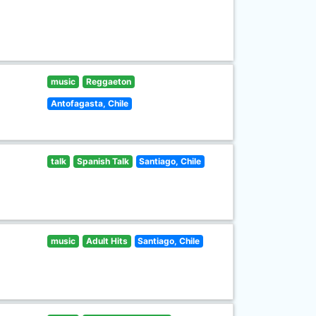
music
Reggaeton
Antofagasta, Chile
talk
Spanish Talk
Santiago, Chile
music
Adult Hits
Santiago, Chile