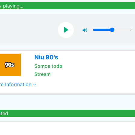
 playing...
Niu 90's
Somos todo
Stream
e Information
ated