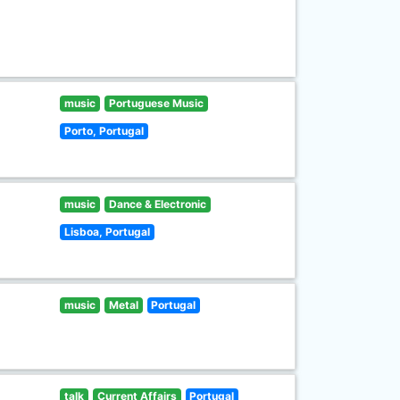
music
Portuguese Music
Porto, Portugal
music
Dance & Electronic
Lisboa, Portugal
music
Metal
Portugal
talk
Current Affairs
Portugal