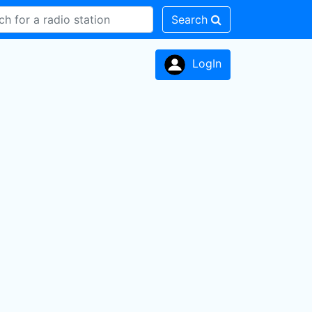
Search
LogIn