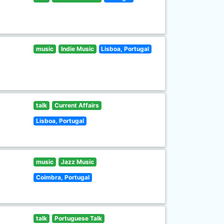
music
Indie Music
Lisboa, Portugal
talk
Current Affairs
Lisboa, Portugal
music
Jazz Music
Coimbra, Portugal
talk
Portuguese Talk