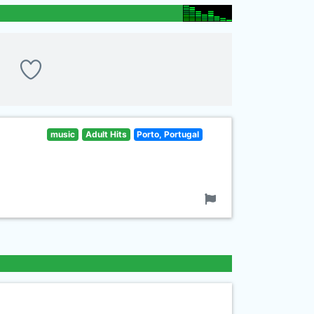
music
Adult Hits
Porto, Portugal