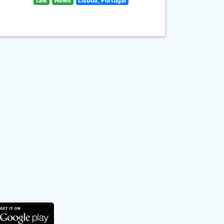
talk
News
Lisboa, Portugal