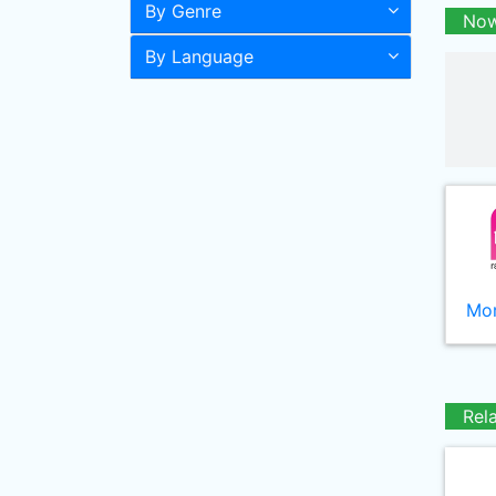
By Genre
Now
By Language
Mor
Rel