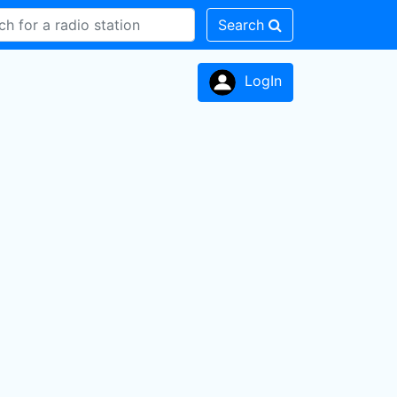
Search
LogIn