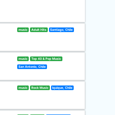
music
Adult Hits
Santiago, Chile
music
Top 40 & Pop Music
San Antonio, Chile
music
Rock Music
Iquique, Chile