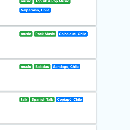
music
Top 40 & Pop Music
Valparaiso, Chile
music
Rock Music
Coihaique, Chile
music
Baladas
Santiago, Chile
talk
Spanish Talk
Copiapó, Chile