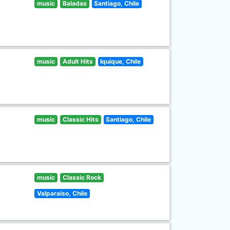
music
Baladas
Santiago, Chile
music
Adult Hits
Iquique, Chile
music
Classic Hits
Santiago, Chile
music
Classic Rock
Valparaiso, Chile