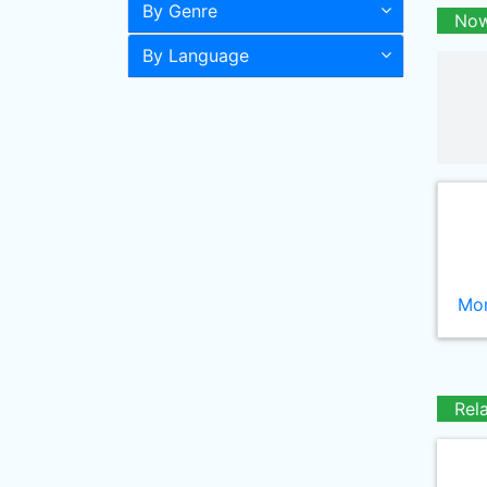
By Genre
Now
By Language
Mor
Rel