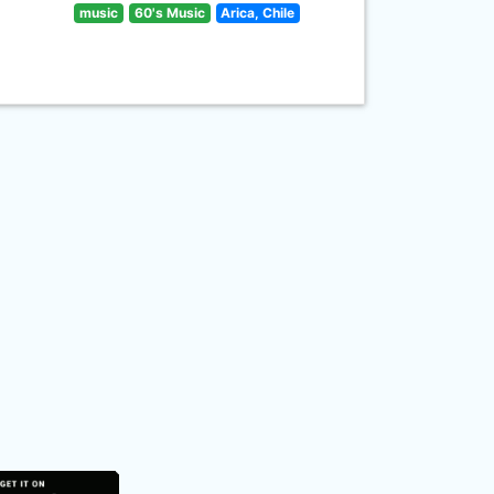
music
60's Music
Arica, Chile