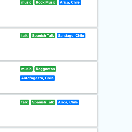
music
Rock Music
Arica, Chile
talk
Spanish Talk
Santiago, Chile
music
Reggaeton
Antofagasta, Chile
talk
Spanish Talk
Arica, Chile