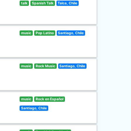
talk
Spanish Talk
Talca, Chile
music
Pop Latino
Santiago, Chile
music
Rock Music
Santiago, Chile
music
Rock en Español
Santiago, Chile