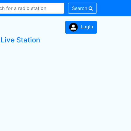
Search
LogIn
Live Station