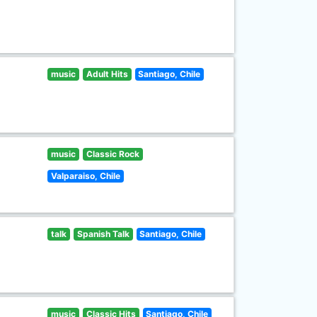
music
Adult Hits
Santiago, Chile
music
Classic Rock
Valparaiso, Chile
talk
Spanish Talk
Santiago, Chile
music
Classic Hits
Santiago, Chile