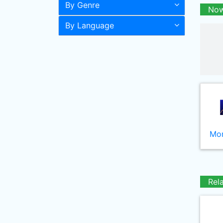
By Genre
Now
By Language
Mor
Rel