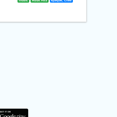
music
Adult Hits
Iquique, Chile