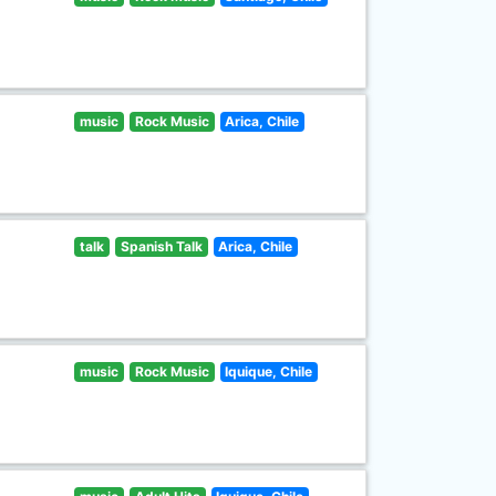
music
Rock Music
Arica, Chile
talk
Spanish Talk
Arica, Chile
music
Rock Music
Iquique, Chile