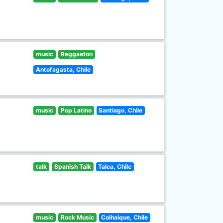
music
Reggaeton
Antofagasta, Chile
music
Pop Latino
Santiago, Chile
talk
Spanish Talk
Talca, Chile
music
Rock Music
Coihaique, Chile