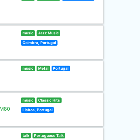
music
Jazz Music
Coimbra, Portugal
music
Metal
Portugal
music
Classic Hits
 M80
Lisboa, Portugal
talk
Portuguese Talk