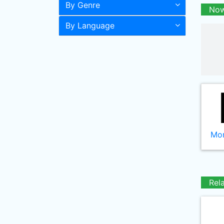
By Genre
Now
By Language
Mor
Rel