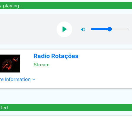
 playing...
Radio Rotações
Stream
e Information
ated