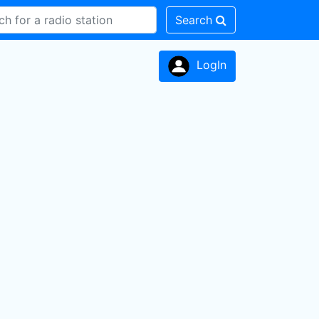
Search
LogIn