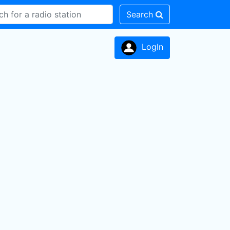
Search
LogIn