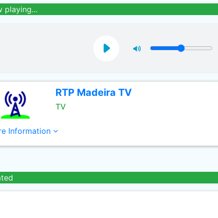
 playing...
RTP Madeira TV
TV
e Information
ated