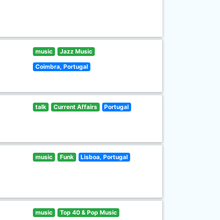
music
Jazz Music
Coimbra, Portugal
talk
Current Affairs
Portugal
music
Funk
Lisboa, Portugal
music
Top 40 & Pop Music