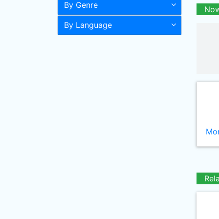
By Genre
Now
By Language
Mor
Rel