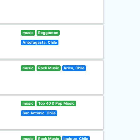
music
Reggaeton
Antofagasta, Chile
music
Rock Music
Arica, Chile
music
Top 40 & Pop Music
San Antonio, Chile
music
Rock Music
Iquique, Chile