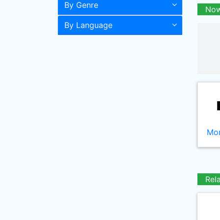
By Genre
Now
By Language
Mor
Rel