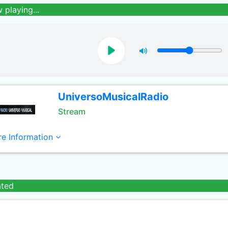
 playing...
UniversoMusicalRadio
Stream
e Information
ated