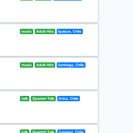
music
Adult Hits
Iquique, Chile
music
Adult Hits
Santiago, Chile
talk
Spanish Talk
Arica, Chile
talk
Spanish Talk
Copiapó, Chile