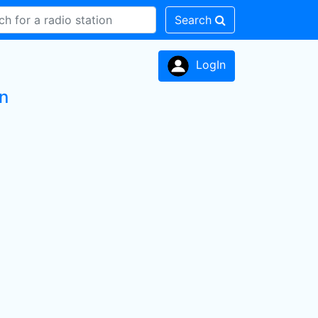
Search
LogIn
on