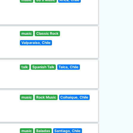
music
Classic Rock
Valparaiso, Chile
talk
Spanish Talk
Talca, Chile
music
Rock Music
Coihaique, Chile
music
Baladas
Santiago, Chile