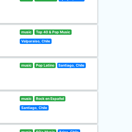
music
Top 40 & Pop Music
Valparaiso, Chile
music
Pop Latino
Santiago, Chile
music
Rock en Español
Santiago, Chile
music
60's Music
Arica, Chile