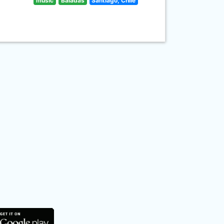
music
Baladas
Santiago, Chile