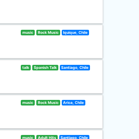
music
Rock Music
Iquique, Chile
talk
Spanish Talk
Santiago, Chile
music
Rock Music
Arica, Chile
music
Adult Hits
Santiago, Chile