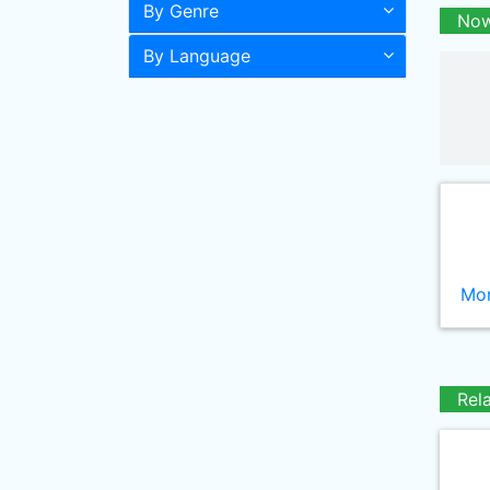
By Genre
Now
By Language
Mor
Rel