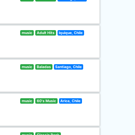
music
Adult Hits
Iquique, Chile
music
Baladas
Santiago, Chile
music
60's Music
Arica, Chile
music
Classic Rock