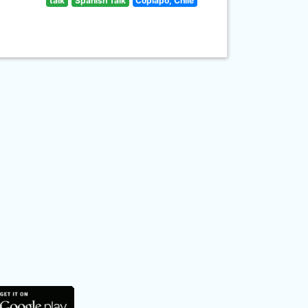
talk
Spanish Talk
Copiapó, Chile