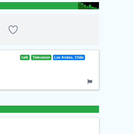
talk
Television
Los Andes, Chile