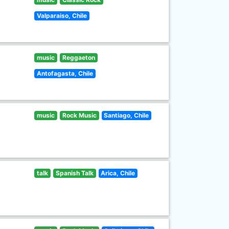
Valparaiso, Chile
music
Reggaeton
Antofagasta, Chile
music
Rock Music
Santiago, Chile
talk
Spanish Talk
Arica, Chile