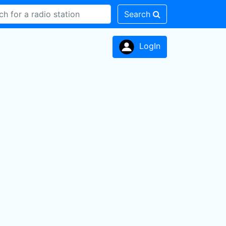
Search
LogIn