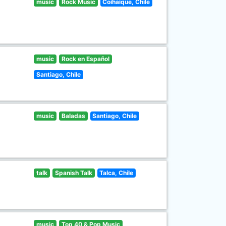
music
Rock Music
Coihaique, Chile
music
Rock en Español
Santiago, Chile
music
Baladas
Santiago, Chile
talk
Spanish Talk
Talca, Chile
music
Top 40 & Pop Music