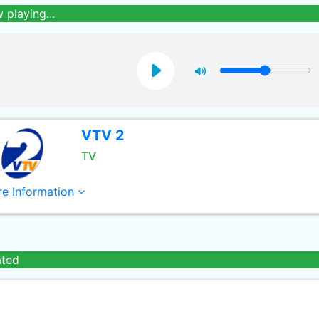
 playing...
VTV 2
TV
e Information
ated